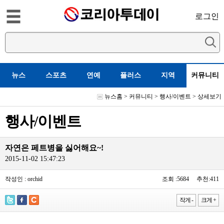
로그인
뉴스
스포츠
연예
플러스
지역
커뮤니티
뉴스홈
>
커뮤니티
>
행사/이벤트
> 상세보기
행사/이벤트
자연은 페트병을 싫어해요~!
2015-11-02 15:47:23
작성인 : orchid
조회 :5684 추천:411
작게 -
크게 +