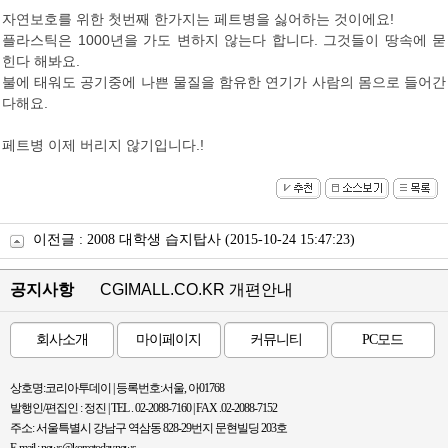
자연보호를 위한 첫번째 한가지는 페트병을 싫어하는 것이에요!
플라스틱은 1000년을 가도 변하지 않는다 합니다. 그것들이 땅속에 묻
힌다 해봐요.
불에 태워도 공기중에 나쁜 물질을 함유한 연기가 사람의 몸으로 들어간
다해요.
페트병 이제 버리지 않기입니다.!
이전글 :
2008 대학생 습지탑사
(2015-10-24 15:47:23)
공지사항
CGIMALL.CO.KR 개편안내
회사소개
마이페이지
커뮤니티
PC모드
상호명:코리아투데이 | 등록번호:서울, 아01768
발행인/편집인 : 정진 | TEL . 02-2088-7160 | FAX .02-2088-7152
주소: 서울특별시 강남구 역삼동 828-29번지 문현빌딩 203호
E-mail : news@koreatoday.news