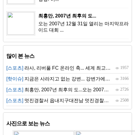
최홍만, 2007년 최후의 도...
오는 2007년 12월 31일 열리는 마지막프라
이드 대회 ...
많이 본 뉴스
[스포츠]
라사, 리버풀 FC 온라인 축... 세계 최고 축구클럽 리버풀 FC, 전 세계 어린 축구 ...
1957
[핫이슈]
지금은 사라지고 없는 강변... 강변가에 위치한 야외수영장이었던 싱천수영장. 어...
3166
[스포츠]
최홍만, 2007년 최후의 도...오는 2007년 12월 31일 열리는 마지막프라이드 대회 ...
2726
[스포츠]
멋진경찰서 읍내지구대전남 멋진경찰서는 20일 오후 군내 갑중학교에서 청소...
2508
사진으로 보는 뉴스