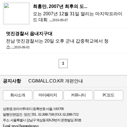
최홍만, 2007년 최후의 도...
오는 2007년 12월 31일 열리는 마지막프라이
드 대회 ...
2010-09-07
멋진경찰서 읍내지구대
전남 멋진경찰서는 20일 오후 군내 갑중학교에서 청
소...
2010-09-01
1
공지사항
CGIMALL.CO.KR 개편안내
회사소개
마이페이지
커뮤니티
PC모드
상호명:코리아투데이 | 등록번호:서울, 아01768
발행인/편집인 : 정진 | TEL . 02-2088-7160 | FAX .02-2088-7152
주소: 서울특별시 강남구 역삼동 828-29번지 문현빌딩 203호
E-mail : news@koreatoday.news