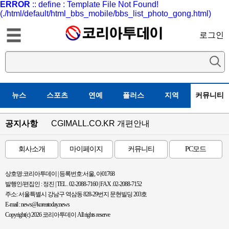
ERROR
:: define : Template File Not Found!
(./html/default/html_bbs_mobile/bbs_list_photo_gong.html)
로그인
뉴스
스포츠
연예
플러스
지역
커뮤니티
공지사항
CGIMALL.CO.KR 개편안내
회사소개
마이페이지
커뮤니티
PC모드
상호명:코리아투데이 | 등록번호:서울, 아01768
발행인/편집인 : 정진 | TEL . 02-2088-7160 | FAX .02-2088-7152
주소: 서울특별시 강남구 역삼동 828-29번지 문현빌딩 203호
E-mail : news@koreatoday.news
Copyright(c) 2026 코리아투데이 All rights reserve