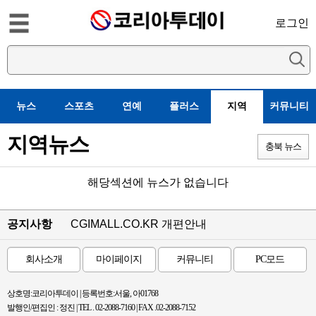
로그인
뉴스
스포츠
연예
플러스
지역
커뮤니티
지역뉴스
충북 뉴스
해당섹션에 뉴스가 없습니다
공지사항
CGIMALL.CO.KR 개편안내
회사소개
마이페이지
커뮤니티
PC모드
상호명:코리아투데이 | 등록번호:서울, 아01768
발행인/편집인 : 정진 | TEL . 02-2088-7160 | FAX .02-2088-7152