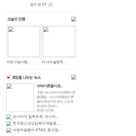
양수경 CF
이번 수능시험 ...
이 시대 술중독...
아태이론물리센...
포항--(뉴스와이어) 2020년 12
월 08일 -- 아시아태평양이론
물리센터(이하 센터, 소장 방
윤규)와 굿네이...
2020-12-08
슈나이더 일렉트릭, 아시아...
한국청소년상담복지개발원,...
사랑의달팽이-KT&G, 청각장...