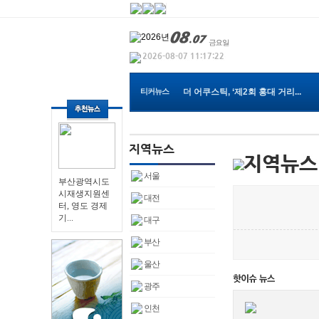
신한금융투자, ‘처음 주식’ 도...
더 어쿠스틱, ‘제2회 홍대 거리...
티커뉴스
윤상현 SHSOFT대표 온라인 쇼핑...
8급공무원 대단원의 마감속 시
신한금융투자, ‘처음 주식’ 도...
서울
부산광역시도
시재생지원센
대전
터, 영도 경제
기...
대구
부산
울산
광주
인천