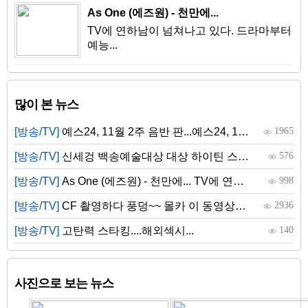
As One (에즈원) - 천만에...
TV에 연하남이 넘쳐나고 있다. 드라마부터
예능...
많이 본 뉴스
[방송/TV]
예스24, 11월 2주 음반 판...예스24, 11월 2주 음반 판매순위 발표 출처: YES24 ...
1965
[방송/TV]
신세겅 백송예술대상 대상 하이틴 스타 신세겅(20세)씨는 백송예술대상에서 영...
576
[방송/TV]
As One (에즈원) - 천만에... TV에 연하남이 넘쳐나고 있다. 드라마부터 예능...
998
[방송/TV]
CF 촬영하다 풍덩~~ 몰카 이 동영상에 등장하는 여성은 유치원 교실...
2936
[방송/TV]
고탄력 스타킹....해외섹시...
140
사진으로 보는 뉴스