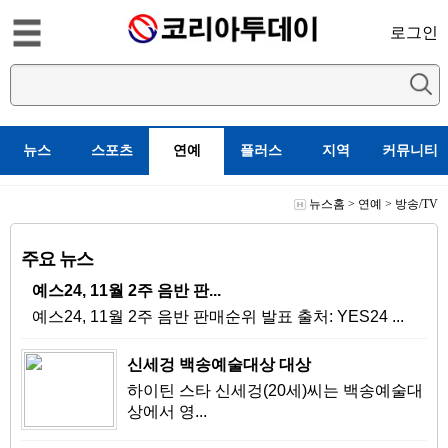
로그인
뉴스
스포츠
연예
플러스
지역
커뮤니티
뉴스홈
>
연예
>
방송/TV
주요 뉴스
예스24, 11월 2주 음반 판...
예스24, 11월 2주 음반 판매순위 발표 출처: YES24 ...
신세겅 백송예술대상 대상
하이틴 스타 신세겅(20세)씨는 백송예술대
상에서 영...