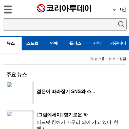
로그인
뉴스
스포츠
연예
플러스
지역
커뮤니티
뉴스홈
>
뉴스
>
칼럼
주요 뉴스
젊은이 따라잡기 SNS와 스...
[그림에세이] 향기로운 하...
어느덧 한해가 마무리 되어 가고 있다. 한
해 시...