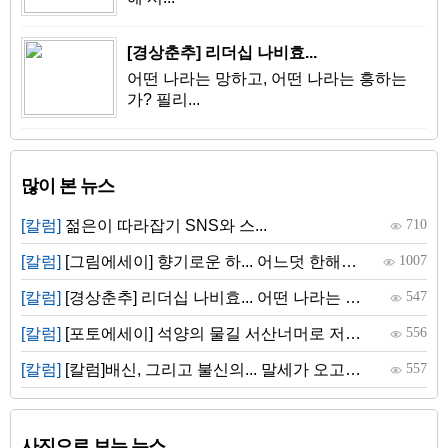
[경상춘추] 리더십 나비효...
어떤 나라는 망하고, 어떤 나라는 흥하는
가? 필리...
많이 본 뉴스
[칼럼]
젊은이 따라잡기 SNS와 스...
710
[칼럼]
[그림에세이] 향기로운 하... 어느덧 한해가 마무리 되어 가고 있다. 한 해 시...
1007
[칼럼]
[경상춘추] 리더십 나비효... 어떤 나라는 망하고, 어떤 나라는 흥하는가? 필리...
547
[칼럼]
[포토에세이] 석양의 물길 서산너머로 저녁 해가 지는 경남 밀양만. 바다로 난 ...
556
[칼럼]
[칼럼]배신, 그리고 불신의... 말세가 오고있습니다. 다들 조심해야합니다. 세계...
557
사진으로 보는 뉴스