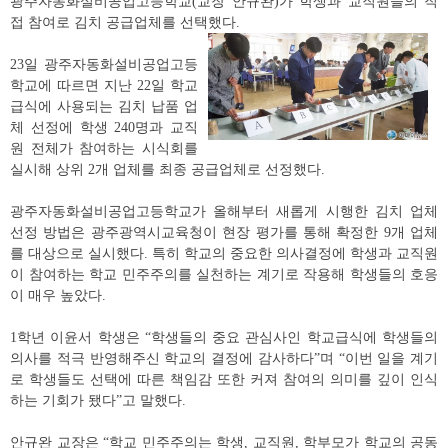
광주자동화설비공업고등학교
교장 안규완
가 학생과 교직원들의 직
(
)
접 참여로 김치 공급업체를 선택했다
.
23
일 광주자동화설비공업고등
학교에 따르면 지난
22
일 학교
급식에 사용되는 김치 납품 업
체 선정에 학생
240
명과 교직
원 전체가 참여하는 시식회를
실시해 상위
2
개 업체를 최종 공급업체로 선정했다
.
광주자동화설비공업고등학교가 올해부터 새롭게 시행한 김치 업체
선정 방법은 광주광역시교육청이 현장 평가를 통해 확정한
9
개 업체
를 대상으로 실시했다
.
특히 학교의 중요한 의사결정에 학생과 교직원
이 참여하는 학교 민주주의를 실천하는 계기로 작용해 학생들의 호응
이 매우 높았다
.
1
학년 이윤서 학생은
“
학생들의 중요 관심사인 학교급식에 학생들의
의사를 적극 반영해주신 학교의 결정에 감사하다
”
며
“
이번 일을 계기
로 학생들도 선택에 따른 책임감 또한 커져 참여의 의미를 깊이 인식
하는 기회가 됐다
”
고 말했다
.
안규완 교장은
“
학교 민주주의는 학생
,
교직원
,
학부모가 학교의 공동