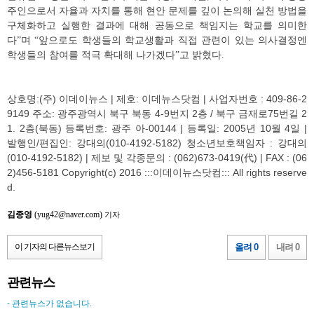
주인으로서 자율과 자치를 통해 현안 문제를 깊이 논의해 실천 방법을
구체화하고 실행한 결과에 대해 공동으로 책임지는 학교를 의미한
다
”
며
“
앞으로도 학생들의 학교생활과 직접 관련이 있는 의사결정엔
학생들의 참여를 적극 확대해 나가겠다
”
고 밝혔다
.
상호명:(주) 이데이뉴스 | 제호: 이데뉴스닷컴 | 사업자번호 : 409-86-2
9149 주소: 광주광역시 북구 북동 4-9번지 2층 / 북구 금재로75번길 2
1. 2층(북동) 등록번호: 광주 아-00144 | 등록일: 2005년 10월 4일 |
발행인/편집인: 강대의(010-4192-5182) 청소년보호책임자 : 강대의
(010-4192-5182) | 제보 및 각종문의 : (062)673-0419(代) | FAX : (06
2)456-5181 Copyright(c) 2016 :::이데이뉴스닷컴::: All rights reserve
d.
김종영
(yug42@naver.com)
기자
이 기자의 다른뉴스보기
올려 0
내려 0
관련뉴스
- 관련뉴스가 없습니다.