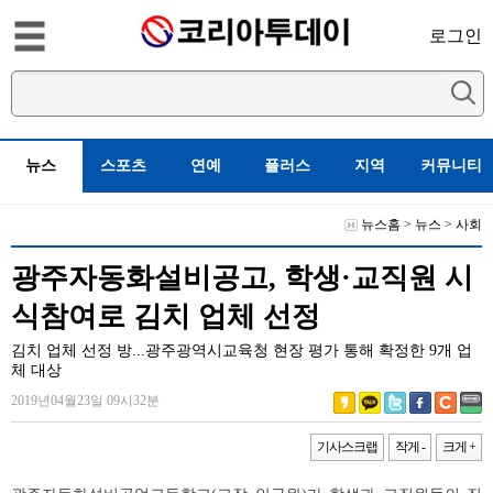
로그인
뉴스
스포츠
연예
플러스
지역
커뮤니티
뉴스홈
>
뉴스
>
사회
광주자동화설비공고, 학생·교직원 시
식참여로 김치 업체 선정
김치 업체 선정 방...광주광역시교육청 현장 평가 통해 확정한 9개 업
체 대상
2019년04월23일 09시32분
기사스크랩
작게 -
크게 +