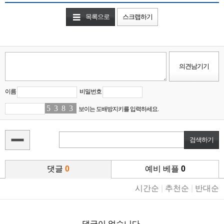
목록으로
스크랩하기
이름
비밀번호
5
1
3
3
8
0
3
0
보이는 도배방지키를 입력하세요.
댓글
0
예비 베플
0
시간순
|
추천순
|
반대순
댓글이 없습니다.