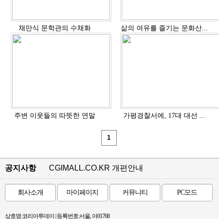
채만식 문학관의 수채화
삶의 여유를 즐기는 문화산...
주변 이웃들의 따뜻한 연말
가평경찰서에, 17대 대선 ...
1
공지사항
CGIMALL.CO.KR 개편안내
회사소개
마이페이지
커뮤니티
PC모드
상호명:코리아투데이 | 등록번호:서울, 아01768